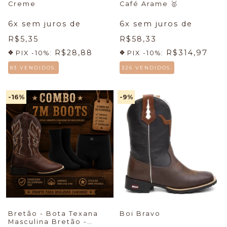
Creme
Café Arame
🥇
6
x sem juros de
6
x sem juros de
R$5,35
R$58,33
R$28,88
R$314,97
PIX -10%:
PIX -10%:
83 VENDIDOS.
326 VENDIDOS.
-16
%
-9
%
Bretão - Bota Texana
Boi Bravo
Masculina Bretão -