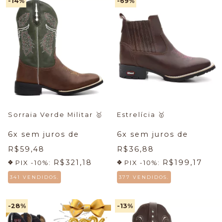
-14
%
-69
%
Sorraia Verde Militar
🥇
Estrelícia
🥇
6
x sem juros de
6
x sem juros de
R$59,48
R$36,88
R$321,18
R$199,17
PIX -10%:
PIX -10%:
341 VENDIDOS.
377 VENDIDOS.
-28
%
-13
%