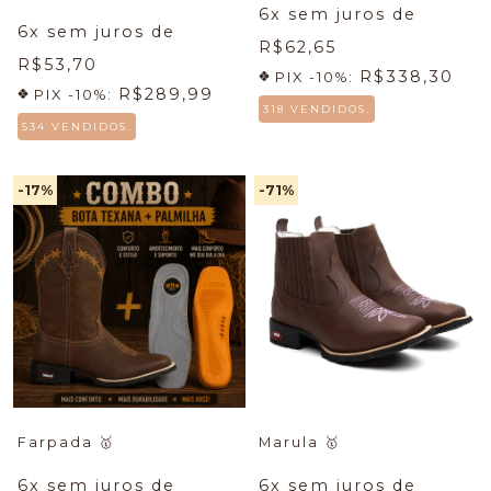
Econômico + Meia +
6
x sem juros de
Cueca
🔥
6
x sem juros de
R$62,65
R$53,70
R$338,30
PIX -10%:
R$289,99
PIX -10%:
318 VENDIDOS.
534 VENDIDOS.
-17
%
-71
%
Farpada
🥇
Marula
🥇
6
x sem juros de
6
x sem juros de