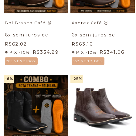
Boi Branco Café
🥇
Xadrez Café
🥇
6
x sem juros de
6
x sem juros de
R$62,02
R$63,16
R$334,89
R$341,06
PIX -10%:
PIX -10%:
285 VENDIDOS.
352 VENDIDOS.
-6
%
-25
%