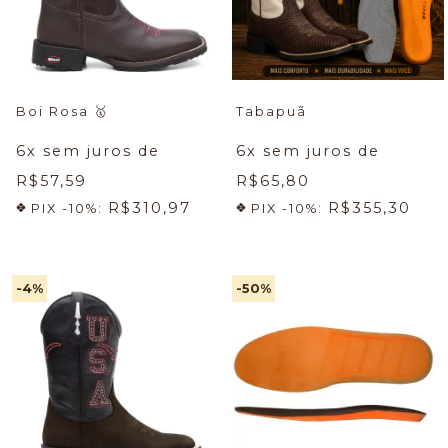
Boi Rosa
🥇
Tabapuã
6
x sem juros de
6
x sem juros de
R$57,59
R$65,80
R$310,97
R$355,30
PIX -10%:
PIX -10%:
-4
%
-50
%