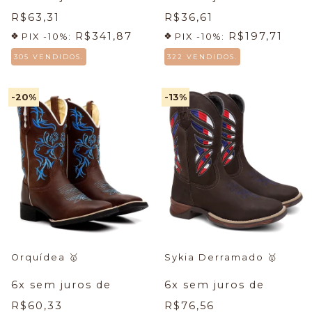
R$63,31
R$36,61
R$341,87
R$197,71
PIX -10%:
PIX -10%:
305 VENDIDOS.
322 VENDIDOS.
-20
%
-13
%
Orquídea
🥇
Sykia Derramado
🥇
6
x sem juros de
6
x sem juros de
R$60,33
R$76,56