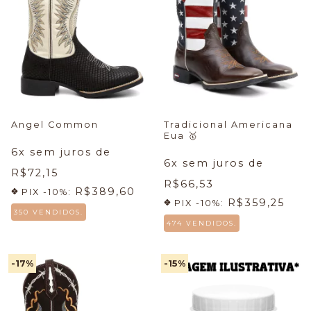
Angel Common
Tradicional Americana
Eua
🥇
6
x sem juros de
6
x sem juros de
R$72,15
R$66,53
R$389,60
PIX -10%:
R$359,25
PIX -10%:
350 VENDIDOS.
474 VENDIDOS.
-17
%
-15
%