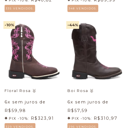
PIX -10%:
PIX -10%:
335 VENDIDOS.
348 VENDIDOS.
-10
%
-44
%
Floral Rosa
🥇
Boi Rosa
🥇
6
x sem juros de
6
x sem juros de
R$59,98
R$57,59
R$323,91
R$310,97
PIX -10%:
PIX -10%:
329 VENDIDOS.
296 VENDIDOS.