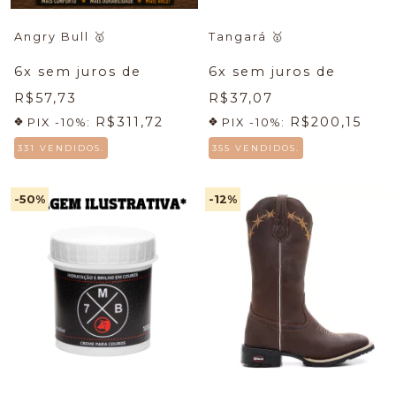
Angry Bull
🥇
Tangará
🥇
6
x sem juros de
6
x sem juros de
R$57,73
R$37,07
R$311,72
R$200,15
PIX -10%:
PIX -10%:
331 VENDIDOS.
355 VENDIDOS.
-50
%
-12
%