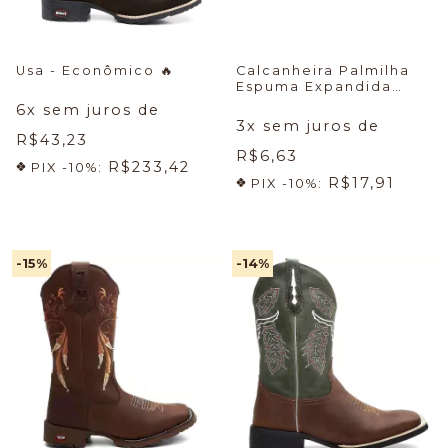
Usa - Econômico
🔥
Calcanheira Palmilha
Espuma Expandida
7mboots
6
x sem juros de
3
x sem juros de
R$43,23
R$6,63
R$233,42
PIX -10%:
R$17,91
PIX -10%:
-15
%
-14
%