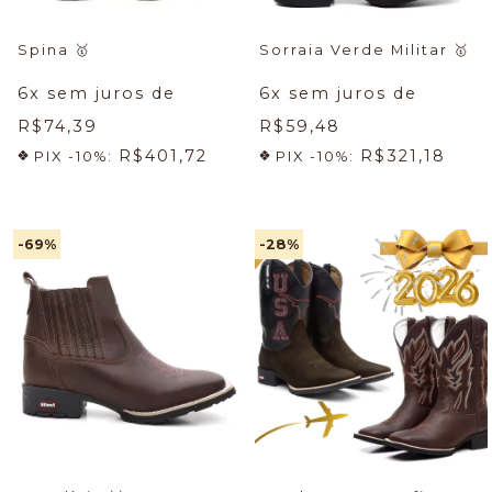
Spina
🥇
Sorraia Verde Militar
🥇
6
x sem juros de
6
x sem juros de
R$74,39
R$59,48
R$401,72
R$321,18
PIX -10%:
PIX -10%:
-69
%
-28
%