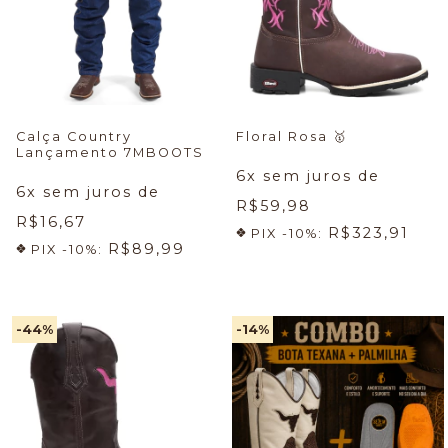
Calça Country
Floral Rosa
🥇
Lançamento 7MBOOTS
6
x sem juros de
6
x sem juros de
R$59,98
R$16,67
R$323,91
PIX -10%:
R$89,99
PIX -10%:
-44
%
-14
%