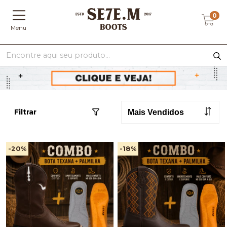
0
Menu
Filtrar
-20
%
-18
%