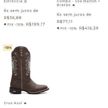
Estrelícia
🥇
Combo - Usa Marfim +
Bretão
🔥
6
x sem juros de
6
x sem juros de
R$36,88
R$77,11
R$199,17
PIX -10%:
R$416,39
PIX -10%:
-13
%
Cruz Azul
🔥