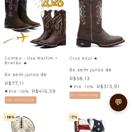
Combo - Usa Marfim +
Cruz Azul
🔥
Bretão
🔥
6
x sem juros de
6
x sem juros de
R$58,13
R$77,11
R$313,91
PIX -10%:
R$416,39
PIX -10%:
311 VENDIDOS.
💬
676 VENDIDOS.
-18
%
-7
%