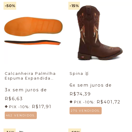
-50
%
-15
%
Calcanheira Palmilha
Spina
🥇
Espuma Expandida
7mboots
6
x sem juros de
3
x sem juros de
R$74,39
R$6,63
R$401,72
PIX -10%:
R$17,91
PIX -10%:
275 VENDIDOS.
462 VENDIDOS.