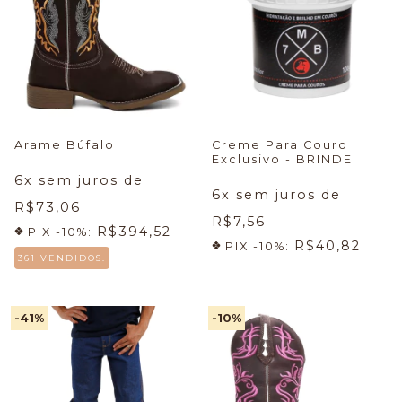
Arame Búfalo
Creme Para Couro
Exclusivo - BRINDE
6
x sem juros de
6
x sem juros de
R$73,06
R$7,56
R$394,52
PIX -10%:
R$40,82
PIX -10%:
361 VENDIDOS.
-41
%
-10
%