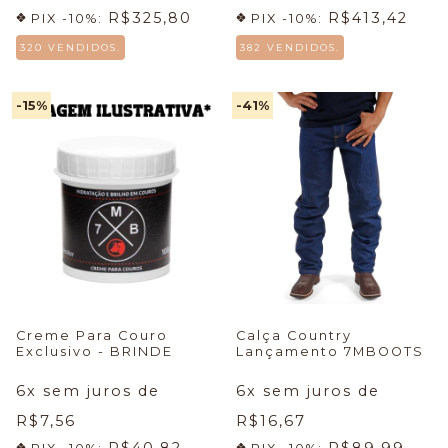
R$325,80
R$413,42
PIX -10%:
PIX -10%:
320 VENDIDOS.
382 VENDIDOS.
-15
%
-41
%
Creme Para Couro
Calça Country
Exclusivo - BRINDE
Lançamento 7MBOOTS
6
x sem juros de
6
x sem juros de
R$7,56
R$16,67
R$40,82
R$89,99