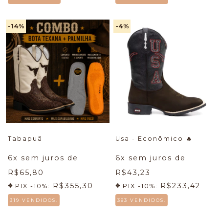
-14
%
-4
%
Tabapuã
Usa - Econômico
🔥
6
x sem juros de
6
x sem juros de
R$65,80
R$43,23
R$355,30
R$233,42
PIX -10%:
PIX -10%:
319 VENDIDOS.
383 VENDIDOS.