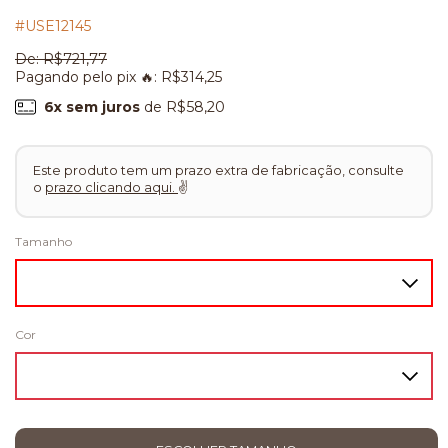
#USE12145
De:
R$721,77
Pagando pelo pix 🔥:
R$314,25
6
x sem juros
de
R$58,20
Este produto tem um prazo extra de fabricação, consulte
o
prazo clicando aqui.
✌
Tamanho
Cor