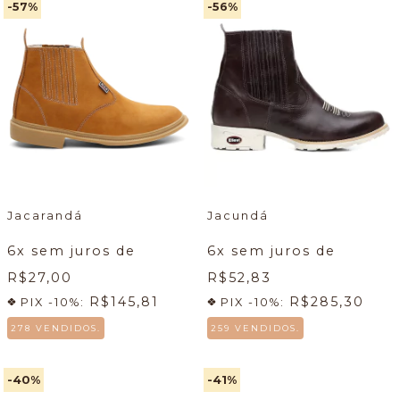
-57
%
-56
%
Jacarandá
Jacundá
6
x sem juros de
6
x sem juros de
R$27,00
R$52,83
R$145,81
R$285,30
PIX -10%:
PIX -10%:
278 VENDIDOS.
259 VENDIDOS.
-40
%
-41
%