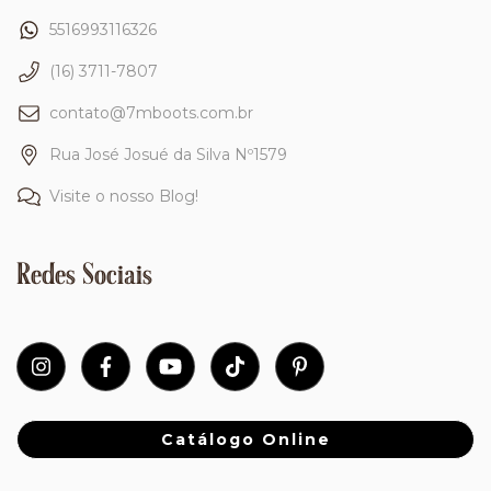
5516993116326
(16) 3711-7807
contato@7mboots.com.br
Rua José Josué da Silva Nº1579
Visite o nosso Blog!
Redes Sociais
Catálogo Online