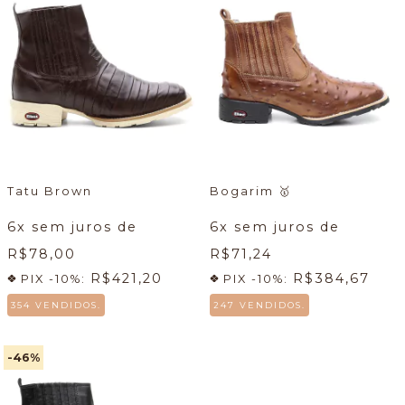
Tatu Brown
Bogarim
🥇
6
x sem juros de
6
x sem juros de
R$78,00
R$71,24
R$421,20
R$384,67
PIX -10%:
PIX -10%:
354 VENDIDOS.
247 VENDIDOS.
-46
%